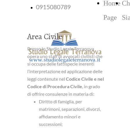
Home
Ch
0915080789
Page
Si
Area Civile
Presso lo Studio Legale Terranova
opera uno staff di avvocati civilisti che
si occupa delle fattispecie inerenti
l’interpretazione ed applicazione delle
leggi contenute nel
Codice Civile e nel
Codice di Procedura Civile
, in grado
di offrire consulenze in materia di:
Diritto di famiglia, per
matrimoni, separazioni, divorzi,
affidamento minori e
successioni;