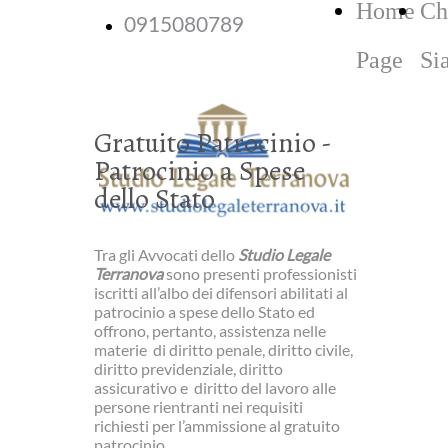
Home
Ch
0915080789
Page
Si
Gratuito Patrocinio -
Patrocinio a Spese
dello Stato
Tra gli Avvocati dello
Studio Legale
Terranova
sono presenti professionisti
iscritti all’albo dei difensori abilitati al
patrocinio a spese dello Stato ed
offrono, pertanto, assistenza nelle
materie di diritto penale, diritto civile,
diritto previdenziale, diritto
assicurativo e diritto del lavoro alle
persone rientranti nei requisiti
richiesti per l’ammissione al gratuito
patrocinio.